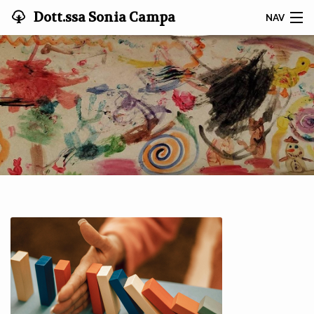
Dott.ssa Sonia Campa
NAV
HOME
CHI SONO
TI RIGUARDA?
COME CI LAVORIAMO
IN PRATICA
FAQ
BLOG
CONTATTI