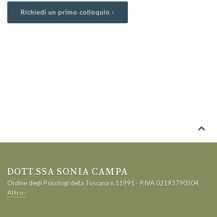
Richiedi un primo colloquio ›

DOTT.SSA SONIA CAMPA
Ordine degli Psicologi della Toscana n.11991 - P.IVA 02193790504
Altro ›