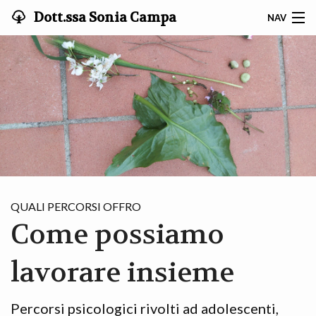
Dott.ssa Sonia Campa
NAV
HOME
CHI SONO
TI RIGUARDA?
COME CI LAVORIAMO
IN PRATICA
QUALI PERCORSI OFFRO
Come possiamo
FAQ
BLOG
lavorare insieme
CONTATTI
Percorsi psicologici rivolti ad adolescenti,