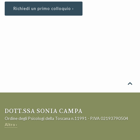
Richiedi un primo colloquio ›

DOTT.SSA SONIA CAMPA
Ordine degli Psicologi della Toscana n.11991 - P.IVA 02193790504
Altro ›