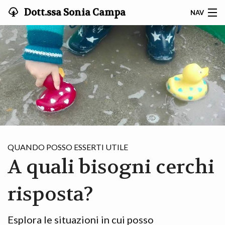
Dott.ssa Sonia Campa
NAV
HOME
CHI SONO
TI RIGUARDA?
COME CI LAVORIAMO
IN PRATICA
QUANDO POSSO ESSERTI UTILE
A quali bisogni cerchi
FAQ
BLOG
risposta?
CONTATTI
Esplora le situazioni in cui posso