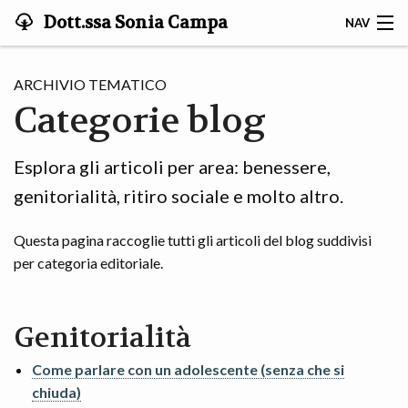
Dott.ssa Sonia Campa
NAV
HOME
ARCHIVIO TEMATICO
Categorie blog
CHI SONO
TI RIGUARDA?
Esplora gli articoli per area: benessere,
genitorialità, ritiro sociale e molto altro.
COME CI LAVORIAMO
Questa pagina raccoglie tutti gli articoli del blog suddivisi
IN PRATICA
per categoria editoriale.
FAQ
Genitorialità
BLOG
Come parlare con un adolescente (senza che si
CONTATTI
chiuda)