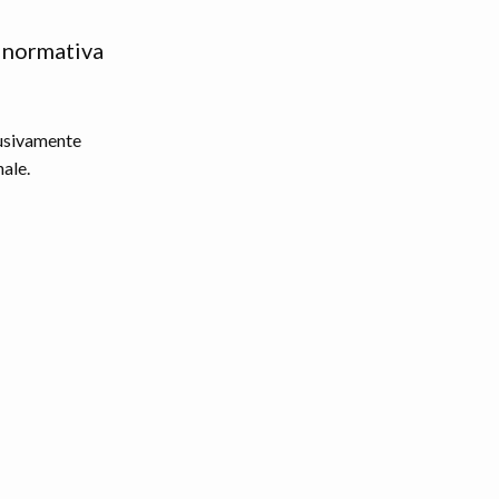
a normativa
lusivamente
nale.