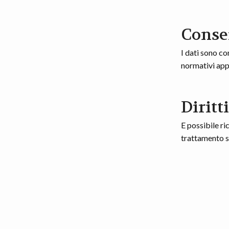
Conse
I dati sono co
normativi appl
Diritt
E possibile ri
trattamento s