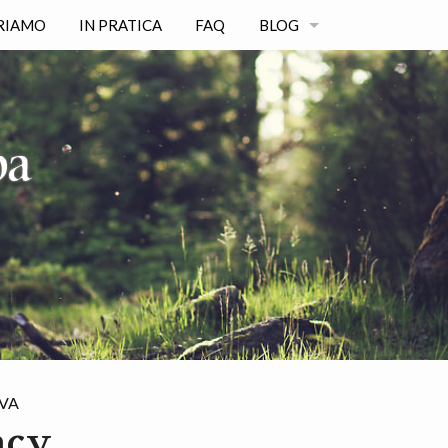
RIAMO
IN PRATICA
FAQ
BLOG
TUTTI GLI ARTICOLI
CATEGORIE
VA
acy