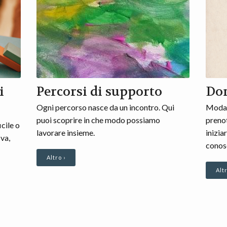
i
Percorsi di supporto
Do
Ogni percorso nasce da un incontro. Qui
Modali
puoi scoprire in che modo possiamo
prenot
cile o
lavorare insieme.
inizia
va,
conosc
Altro ›
Altr